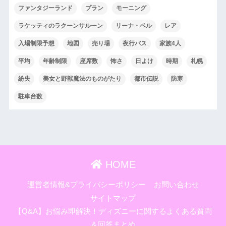
ファンタジーランド
プラン
モーニング
ラケッティのラクーンサルーン
リーナ・ベル
レア
入場制限予想
地図
売り場
夜行バス
家族4人
平均
年齢制限
座席数
怖さ
日よけ
時期
札幌
紛失
美女と野獣魔法のものがたり
都市伝説
防寒
駐車台数
HOME
運営者情報&プライバシーポリシー
お問い合わせ
サイトマップ
【Q&A】お悩み即解決！ディズニーに関するよくある質問
＆回答まとめ