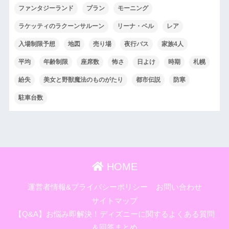
ファンタジーランド
プラン
モーニング
ラケッティのラクーンサルーン
リーナ・ベル
レア
入場制限予想
地図
売り場
夜行バス
家族4人
平均
年齢制限
座席数
怖さ
日よけ
時期
札幌
紛失
美女と野獣魔法のものがたり
都市伝説
防寒
駐車台数
HOME
運営者情報&プライバシーポリシー
お問い合わせ
サイトマップ
【Q&A】お悩み即解決！ディズニーに関するよくある質問
＆回答まとめ