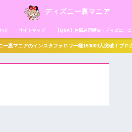
ディズニー裏マニア
わせ
サイトマップ
【Q&A】お悩み即解決！ディズニー
ー裏マニアのインスタフォロワー様150000人突破！ブ