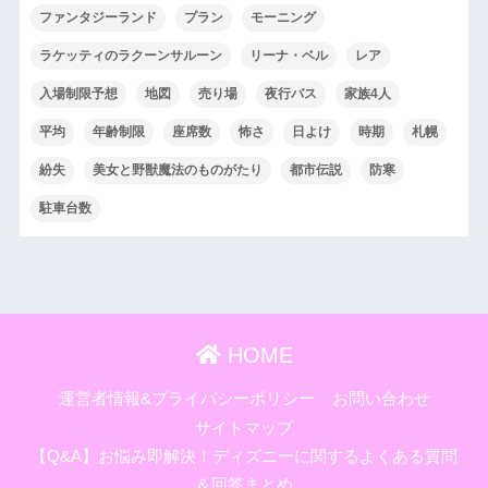
ファンタジーランド
プラン
モーニング
ラケッティのラクーンサルーン
リーナ・ベル
レア
入場制限予想
地図
売り場
夜行バス
家族4人
平均
年齢制限
座席数
怖さ
日よけ
時期
札幌
紛失
美女と野獣魔法のものがたり
都市伝説
防寒
駐車台数
HOME
運営者情報&プライバシーポリシー
お問い合わせ
サイトマップ
【Q&A】お悩み即解決！ディズニーに関するよくある質問
＆回答まとめ