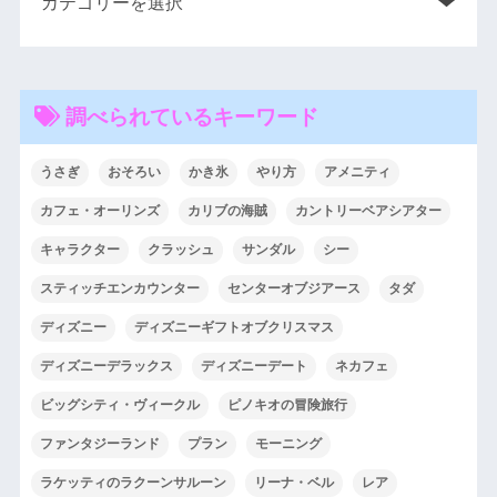
調べられているキーワード
うさぎ
おそろい
かき氷
やり方
アメニティ
カフェ・オーリンズ
カリブの海賊
カントリーベアシアター
キャラクター
クラッシュ
サンダル
シー
スティッチエンカウンター
センターオブジアース
タダ
ディズニー
ディズニーギフトオブクリスマス
ディズニーデラックス
ディズニーデート
ネカフェ
ビッグシティ・ヴィークル
ピノキオの冒険旅行
ファンタジーランド
プラン
モーニング
ラケッティのラクーンサルーン
リーナ・ベル
レア