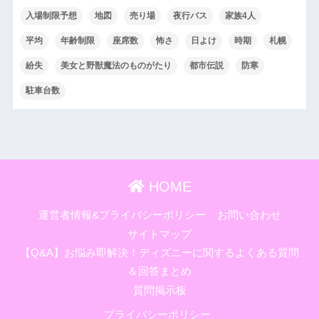
入場制限予想
地図
売り場
夜行バス
家族4人
平均
年齢制限
座席数
怖さ
日よけ
時期
札幌
紛失
美女と野獣魔法のものがたり
都市伝説
防寒
駐車台数
HOME
運営者情報&プライバシーポリシー
お問い合わせ
サイトマップ
【Q&A】お悩み即解決！ディズニーに関するよくある質問
＆回答まとめ
質問掲示板
プライバシーポリシー