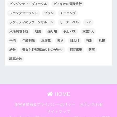
ビッグシティ・ヴィークル
ピノキオの冒険旅行
ファンタジーランド
プラン
モーニング
ラケッティのラクーンサルーン
リーナ・ベル
レア
入場制限予想
地図
売り場
夜行バス
家族4人
平均
年齢制限
座席数
怖さ
日よけ
時期
札幌
紛失
美女と野獣魔法のものがたり
都市伝説
防寒
駐車台数
HOME
運営者情報&プライバシーポリシー
お問い合わせ
サイトマップ