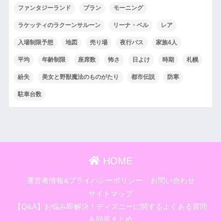
ファンタジーランド
プラン
モーニング
ラケッティのラクーンサルーン
リーナ・ベル
レア
入場制限予想
地図
売り場
夜行バス
家族4人
平均
年齢制限
座席数
怖さ
日よけ
時期
札幌
紛失
美女と野獣魔法のものがたり
都市伝説
防寒
駐車台数
HOME
運営者情報&プライバシーポリシー
お問い合わせ
サイトマップ
【Q&A】お悩み即解決！ディズニーに関するよくある質問
＆回答まとめ