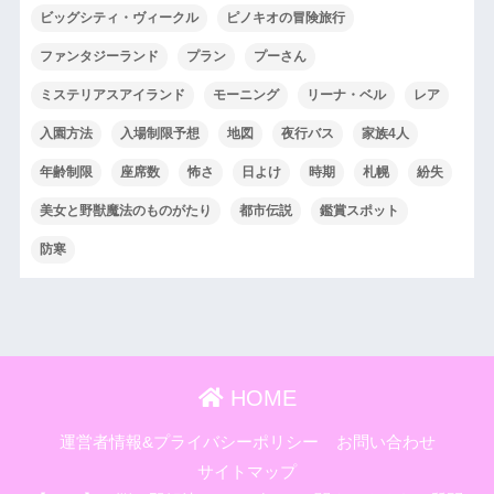
ビッグシティ・ヴィークル
ピノキオの冒険旅行
ファンタジーランド
プラン
プーさん
ミステリアスアイランド
モーニング
リーナ・ベル
レア
入園方法
入場制限予想
地図
夜行バス
家族4人
年齢制限
座席数
怖さ
日よけ
時期
札幌
紛失
美女と野獣魔法のものがたり
都市伝説
鑑賞スポット
防寒
HOME
運営者情報&プライバシーポリシー
お問い合わせ
サイトマップ